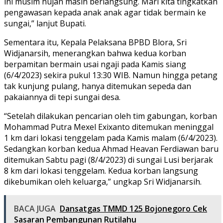
ini musim hujan masih berlangsung. Mari kita tingkatkan
pengawasan kepada anak anak agar tidak bermain ke
sungai,” lanjut Bupati.
Sementara itu, Kepala Pelaksana BPBD Blora, Sri
Widjanarsih, menerangkan bahwa kedua korban
berpamitan bermain usai ngaji pada Kamis siang
(6/4/2023) sekira pukul 13:30 WIB. Namun hingga petang
tak kunjung pulang, hanya ditemukan sepeda dan
pakaiannya di tepi sungai desa.
“Setelah dilakukan pencarian oleh tim gabungan, korban
Mohammad Putra Mexel Exixanto ditemukan meninggal
1 km dari lokasi tenggelam pada Kamis malam (6/4/2023).
Sedangkan korban kedua Ahmad Heavan Ferdiawan baru
ditemukan Sabtu pagi (8/4/2023) di sungai Lusi berjarak
8 km dari lokasi tenggelam. Kedua korban langsung
dikebumikan oleh keluarga,” ungkap Sri Widjanarsih.
BACA JUGA
Dansatgas TMMD 125 Bojonegoro Cek
Sasaran Pembangunan Rutilahu