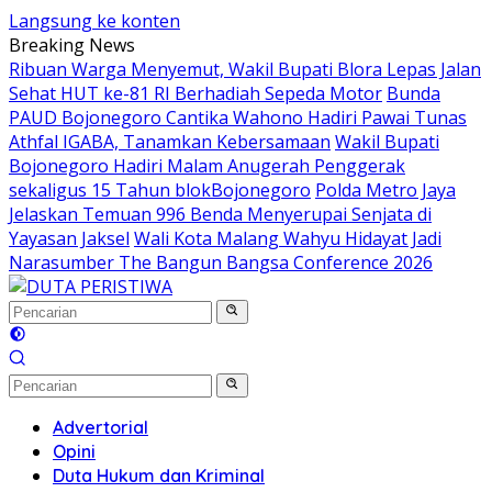
Langsung ke konten
Breaking News
Ribuan Warga Menyemut, Wakil Bupati Blora Lepas Jalan
Sehat HUT ke-81 RI Berhadiah Sepeda Motor
Bunda
PAUD Bojonegoro Cantika Wahono Hadiri Pawai Tunas
Athfal IGABA, Tanamkan Kebersamaan
Wakil Bupati
Bojonegoro Hadiri Malam Anugerah Penggerak
sekaligus 15 Tahun blokBojonegoro
Polda Metro Jaya
Jelaskan Temuan 996 Benda Menyerupai Senjata di
Yayasan Jaksel
Wali Kota Malang Wahyu Hidayat Jadi
Narasumber The Bangun Bangsa Conference 2026
Advertorial
Opini
Duta Hukum dan Kriminal