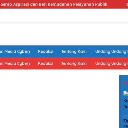
i Kemudahan Pelayanan Publik
Idul Adha 1447 H, PKS K
n Media Cyber)
Redaksi
Tentang Kami
Undang Undang 
n Media Cyber)
Redaksi
Tentang Kami
Undang Undang 
D
Me
Ti
Ku