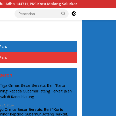
ota Malang Salurkan 7.124 Paket Daging Kurban, Wujud Nyata B
tutup
Pers
Pers
aerah
i 31, 2026
ga Ormas Besar Bersatu, Beri “Kartu
ning” kepada Gubernur Jateng Terkait