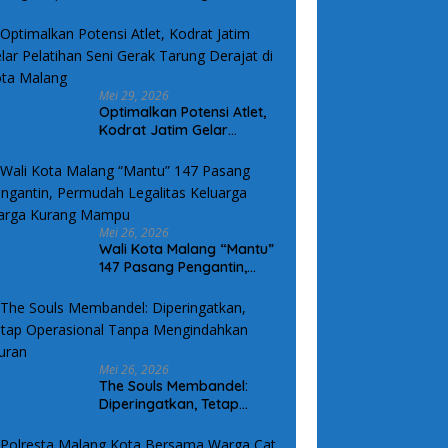
lan Rusak di Randublatung
Mei 29, 2026
Optimalkan Potensi Atlet,
Kodrat Jatim Gelar
Pelatihan Seni Gerak
Tarung Derajat di Kota
Malang
Mei 26, 2026
Wali Kota Malang “Mantu”
147 Pasang Pengantin,
Permudah Legalitas
Keluarga Warga Kurang
Mampu
Mei 26, 2026
The Souls Membandel:
Diperingatkan, Tetap
Operasional Tanpa
Mengindahkan Aturan