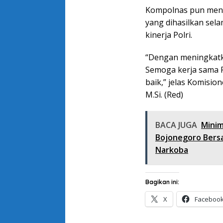
Kompolnas pun meng
yang dihasilkan sela
kinerja Polri.
“Dengan meningkatka
Semoga kerja sama 
baik,” jelas Komisi
M.Si. (Red)
BACA JUGA
Minim
Bojonegoro Bersa
Narkoba
Bagikan ini:
X
Faceboo