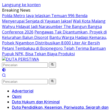
Langsung ke konten
Breaking News
Polda Metro Jaya Jelaskan Temuan 996 Benda
Menyerupai Senjata di Yayasan Jaksel
Wali Kota Malang
Wahyu Hidayat Jadi Narasumber The Bangun Bangsa
Conference 2026
Pengawas Tak Dicantumkan, Proyek di
Kelurahan Balun Disorot
Bantu Warga Hadapi Kemarau,
Polsek Ngambon Distribusikan 8.000 Liter Air Bersih
Petani Tembakau di Bojonegoro Telah Terima Bantuan
Pupuk NPK, Bisa Tekan Biaya Produksi
Advertorial
Opini
Duta Hukum dan Kriminal
Duta Pendidikan, Kesenian, Pariwisata, Sejarah dan