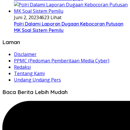
Juni 2, 2023
4623 Lihat
Polri Dalami Laporan Dugaan Kebocoran Putusan
MK Soal Sistem Pemilu
Laman
Disclaimer
PPMC (Pedoman Pemberitaan Media Cyber)
Redaksi
Tentang Kami
Undang Undang Pers
Baca Berita Lebih Mudah