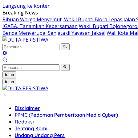
Langsung ke konten
Breaking News
Ribuan Warga Menyemut, Wakil Bupati Blora Lepas Jalan 
IGABA, Tanamkan Kebersamaan
Wakil Bupati Bojonegoro
Benda Menyerupai Senjata di Yayasan Jaksel
Wali Kota Ma
tutup
tutup
Disclaimer
PPMC (Pedoman Pemberitaan Media Cyber)
Redaksi
Tentang Kami
Undang Undang Pers