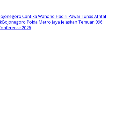
jonegoro Cantika Wahono Hadiri Pawai Tunas Athfal
okBojonegoro
Polda Metro Jaya Jelaskan Temuan 996
Conference 2026