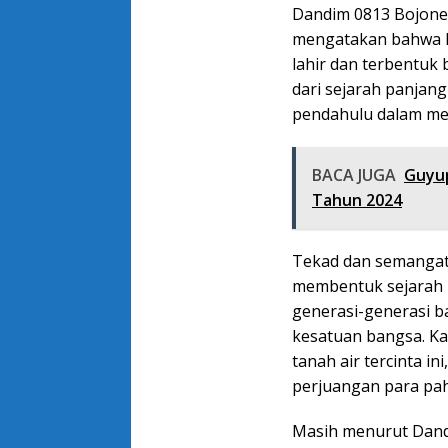
Dandim 0813 Bojoneg
mengatakan bahwa Ne
lahir dan terbentuk
dari sejarah panjan
pendahulu dalam mer
BACA JUGA
Guyu
Tahun 2024
Tekad dan semangat 
membentuk sejarah ba
generasi-generasi b
kesatuan bangsa. K
tanah air tercinta i
perjuangan para pa
Masih menurut Dandi