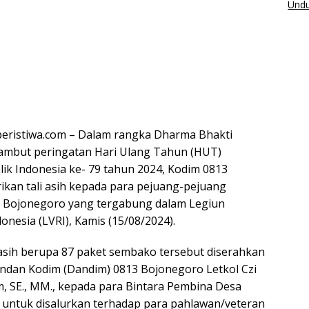
Undu
ristiwa.com – Dalam rangka Dharma Bhakti
yambut peringatan Hari Ulang Tahun (HUT)
k Indonesia ke- 79 tahun 2024, Kodim 0813
an tali asih kepada para pejuang-pejuang
n Bojonegoro yang tergabung dalam Legiun
onesia (LVRI), Kamis (15/08/2024).
i asih berupa 87 paket sembako tersebut diserahkan
ndan Kodim (Dandim) 0813 Bojonegoro Letkol Czi
, SE., MM., kepada para Bintara Pembina Desa
n untuk disalurkan terhadap para pahlawan/veteran