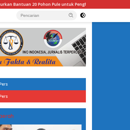
20 Pohon Pule untuk Penghijauan Kawasan Makam Kanjeng Soem
tutup
Pers
Pers
aerah