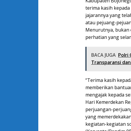
Kabupaten Bojonego
terima kasih kepad
jajarannya yang tel
atau pejuang-pejuan
Menurutnya, bukan di
perhatian yang selam
BACA JUGA
Polri
Transparansi dan 
“Terima kasih kepad
memberikan bantuan 
mengajak kepada s
Hari Kemerdekan Re
perjuangan-perjuang
yang memerdekakan b
kegiatan-kegiatan s