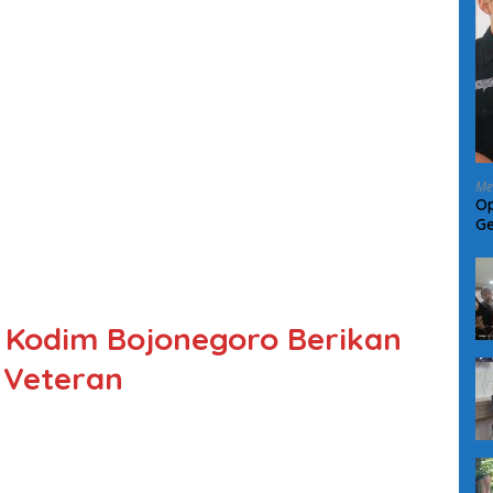
Me
Op
Ge
di
 Kodim Bojonegoro Berikan
 Veteran