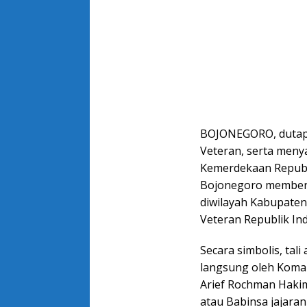
BOJONEGORO, dutape
Veteran, serta men
Kemerdekaan Republi
Bojonegoro memberik
diwilayah Kabupate
Veteran Republik Ind
Secara simbolis, tal
langsung oleh Koma
Arief Rochman Hakim
atau Babinsa jajara