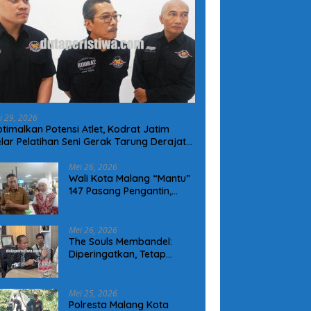
i 29, 2026
timalkan Potensi Atlet, Kodrat Jatim
lar Pelatihan Seni Gerak Tarung Derajat
 Kota Malang
Mei 26, 2026
Wali Kota Malang “Mantu”
147 Pasang Pengantin,
Permudah Legalitas
Keluarga Warga Kurang
Mampu
Mei 26, 2026
The Souls Membandel:
Diperingatkan, Tetap
Operasional Tanpa
Mengindahkan Aturan
Mei 25, 2026
Polresta Malang Kota