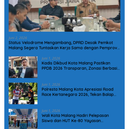
Juni 2, 2026
Status Velodrome Mengambang, DPRD Desak Pemkot
Malang Segera Tuntaskan Kerja Sama dengan Pemprov
Jatim
Juni 1, 2026
Kadis Dikbud Kota Malang Pastikan
PPDB 2026 Transparan, Zonasi Berbasis
Koordinat dan Bantuan Seragam Lebih
Tepat Sasaran
Juni 1, 2026
Polresta Malang Kota Apresiasi Road
Race Kertanegara 2026, Tekan Balap
Liar dan Wadah Prestasi Generasi Muda
Juni 1, 2026
Wali Kota Malang Hadiri Pelepasan
Siswa dan HUT Ke-80 Yayasan
Sriwedari, Tegaskan Pentingnya