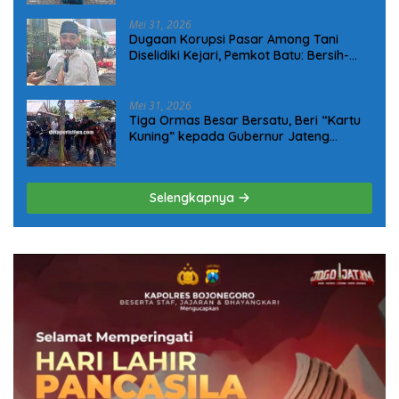
Kolaborasi Pendidikan
Mei 31, 2026
Dugaan Korupsi Pasar Among Tani
Diselidiki Kejari, Pemkot Batu: Bersih-
Bersih Tata Kelola Pasar Harus Dimulai
Sekarang!
Mei 31, 2026
Tiga Ormas Besar Bersatu, Beri “Kartu
Kuning” kepada Gubernur Jateng
Terkait Jalan Rusak di Randublatung
Selengkapnya