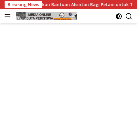
Langsung
n Alsintan Bagi Petani untuk Tingkatkan Produksi
Breaking News
Po
ke
konten