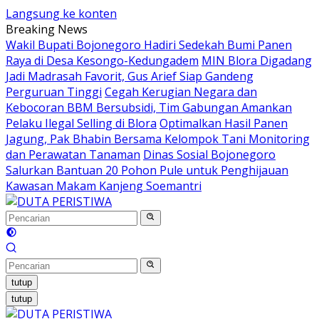
Langsung ke konten
Breaking News
Wakil Bupati Bojonegoro Hadiri Sedekah Bumi Panen
Raya di Desa Kesongo-Kedungadem
MIN Blora Digadang
Jadi Madrasah Favorit, Gus Arief Siap Gandeng
Perguruan Tinggi
Cegah Kerugian Negara dan
Kebocoran BBM Bersubsidi, Tim Gabungan Amankan
Pelaku Ilegal Selling di Blora
Optimalkan Hasil Panen
Jagung, Pak Bhabin Bersama Kelompok Tani Monitoring
dan Perawatan Tanaman
Dinas Sosial Bojonegoro
Salurkan Bantuan 20 Pohon Pule untuk Penghijauan
Kawasan Makam Kanjeng Soemantri
tutup
tutup