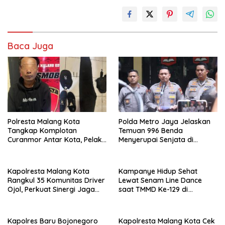
Baca Juga
Polresta Malang Kota
Polda Metro Jaya Jelaskan
Tangkap Komplotan
Temuan 996 Benda
Curanmor Antar Kota, Pelaku
Menyerupai Senjata di
Terancam 7 Tahun Penjara
Yayasan Jaksel
Kapolresta Malang Kota
Kampanye Hidup Sehat
Rangkul 35 Komunitas Driver
Lewat Senam Line Dance
Ojol, Perkuat Sinergi Jaga
saat TMMD Ke-129 di
Kamtibmas dan Kelancaran
Kedungadem-Bojonegoro
Lalu Lintas
Kapolres Baru Bojonegoro
Kapolresta Malang Kota Cek