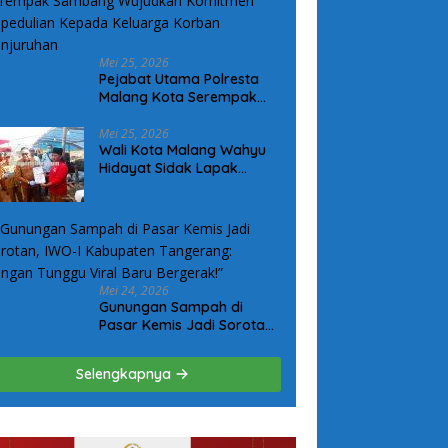
Mei 25, 2026
Pejabat Utama Polresta
Malang Kota Serempak
Sambang Wujudkan
Komitmen Kepedulian
Mei 25, 2026
Wali Kota Malang Wahyu
Kepada Keluarga Korban
Hidayat Sidak Lapak
Kanjuruhan
Hewan Kurban, Pastikan
Ternak Sehat dan Layak
Konsumsi
Mei 24, 2026
Gunungan Sampah di
Pasar Kemis Jadi Sorotan,
IWO-I Kabupaten
Tangerang: “Jangan
Selengkapnya
Tunggu Viral Baru
Bergerak!”