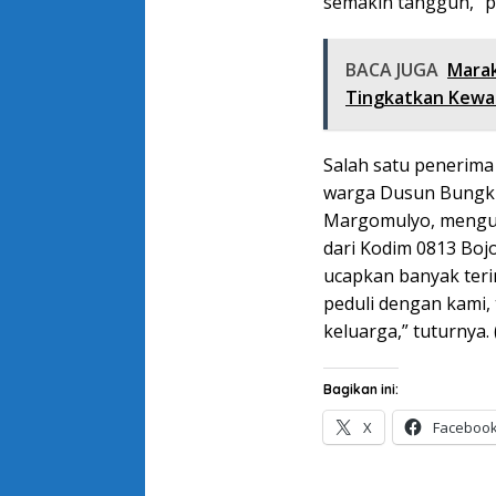
semakin tangguh,” 
BACA JUGA
Marak
Tingkatkan Kew
Salah satu penerima
warga Dusun Bungku
Margomulyo, menguc
dari Kodim 0813 Boj
ucapkan banyak ter
peduli dengan kami,
keluarga,” tuturnya.
Bagikan ini:
X
Faceboo