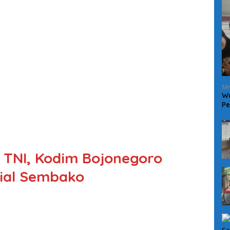
Me
Wa
Pe
W
 TNI, Kodim Bojonegoro
sial Sembako