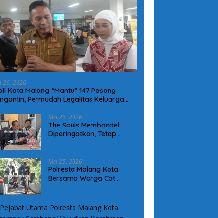
i 26, 2026
li Kota Malang “Mantu” 147 Pasang
ngantin, Permudah Legalitas Keluarga
arga Kurang Mampu
Mei 26, 2026
The Souls Membandel:
Diperingatkan, Tetap
Operasional Tanpa
Mengindahkan Aturan
Mei 25, 2026
Polresta Malang Kota
Bersama Warga Cat
Jembatan Merah Putih
Presisi, Perkuat Sinergi dan
Kamtibmas