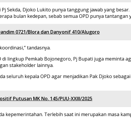
gai Pj Sekda, Djoko Lukito punya tanggung jawab yang besar.
berapa bulan kedepan, sebab semua OPD punya tantangan 
andim 0721/Blora dan Danyonif 410/Alugoro
oordinasi,” tandasnya.
di lingkup Pemkab Bojonegoro, Pj Bupati juga meminta a
an stakeholder lainnya.
 pada seluruh kepala OPD agar menjadikan Pak Djoko sebag
itif Putusan MK No. 145/PUU-XXIII/2025
oda kepemerintahan. Terlebih saat ini merupakan masa kamp