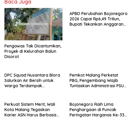
Baca Juga
APBD Perubahan Bojonegoro
2026 Capai Rp6,49 Triliun,
Bupati Tekankan Anggaran
Harus Tepat Sasaran
Pengawas Tak Dicantumkan,
Proyek di Kelurahan Balun
Disorot
DPC Squad Nusantara Blora
Pemkot Malang Perketat
Salurkan Air Bersih untuk
PBG, Pengembang Wajib
Warga Terdampak
Tuntaskan Administrasi PSU
Kekeringan di Randublatung
Sejak Awal
Perkuat Sistem Merit, Wali
Bojonegoro Raih Lima
Kota Malang Tegaskan
Penghargaan di Puncak
Karier ASN Harus Berbasis
Peringatan Harganas Ke-33
Kompetensi dan Kinerja
Provinsi Jawa Timur