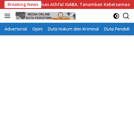
Langsung
unas Athfal IGABA, Tanamkan Kebersamaan
Breaking News
Wakil Bupa
ke
konten
Advertorial
Opini
Duta Hukum dan Kriminal
Duta Pendidika