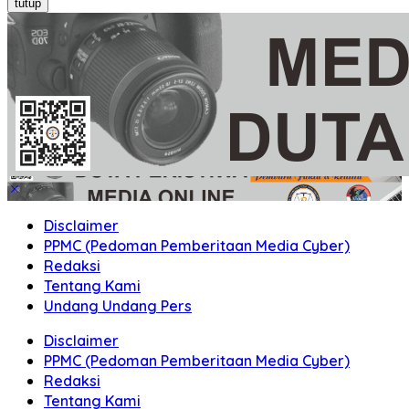
tutup
Disclaimer
PPMC (Pedoman Pemberitaan Media Cyber)
Redaksi
Tentang Kami
Undang Undang Pers
Disclaimer
PPMC (Pedoman Pemberitaan Media Cyber)
Redaksi
Tentang Kami