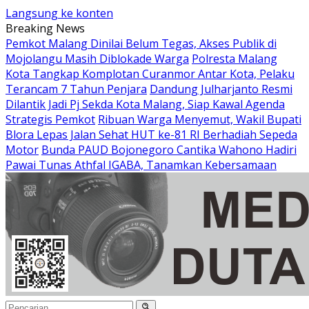
Langsung ke konten
Breaking News
Pemkot Malang Dinilai Belum Tegas, Akses Publik di
Mojolangu Masih Diblokade Warga
Polresta Malang
Kota Tangkap Komplotan Curanmor Antar Kota, Pelaku
Terancam 7 Tahun Penjara
Dandung Julharjanto Resmi
Dilantik Jadi Pj Sekda Kota Malang, Siap Kawal Agenda
Strategis Pemkot
Ribuan Warga Menyemut, Wakil Bupati
Blora Lepas Jalan Sehat HUT ke-81 RI Berhadiah Sepeda
Motor
Bunda PAUD Bojonegoro Cantika Wahono Hadiri
Pawai Tunas Athfal IGABA, Tanamkan Kebersamaan