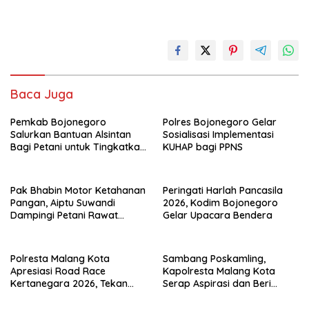
Baca Juga
Pemkab Bojonegoro
Polres Bojonegoro Gelar
Salurkan Bantuan Alsintan
Sosialisasi Implementasi
Bagi Petani untuk Tingkatkan
KUHAP bagi PPNS
Produksi
Pak Bhabin Motor Ketahanan
Peringati Harlah Pancasila
Pangan, Aiptu Suwandi
2026, Kodim Bojonegoro
Dampingi Petani Rawat
Gelar Upacara Bendera
Jagung Target Panen 3,5 Ton
Polresta Malang Kota
Sambang Poskamling,
Apresiasi Road Race
Kapolresta Malang Kota
Kertanegara 2026, Tekan
Serap Aspirasi dan Beri
Balap Liar dan Wadah
Kemudahan Pelayanan
Prestasi Generasi Muda
Publik