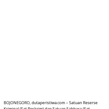
BOJONEGORO, dutaperistiwa.com – Satuan Reserse
Kriminal (Sat Reskrim) dan Satuan Sabhara (Sat