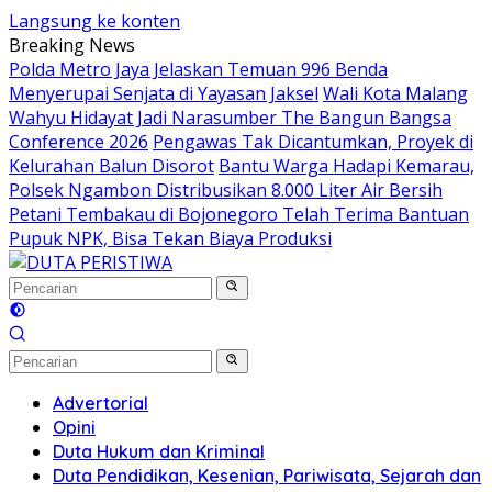
Langsung ke konten
Breaking News
Polda Metro Jaya Jelaskan Temuan 996 Benda
Menyerupai Senjata di Yayasan Jaksel
Wali Kota Malang
Wahyu Hidayat Jadi Narasumber The Bangun Bangsa
Conference 2026
Pengawas Tak Dicantumkan, Proyek di
Kelurahan Balun Disorot
Bantu Warga Hadapi Kemarau,
Polsek Ngambon Distribusikan 8.000 Liter Air Bersih
Petani Tembakau di Bojonegoro Telah Terima Bantuan
Pupuk NPK, Bisa Tekan Biaya Produksi
Advertorial
Opini
Duta Hukum dan Kriminal
Duta Pendidikan, Kesenian, Pariwisata, Sejarah dan