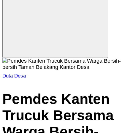
Duta Desa
Home
2024
Desember
Pemdes Kanten
21
Pemdes
Trucuk Bersama
Kanten
Trucuk
Bersama
Warga Bersih-
Warga