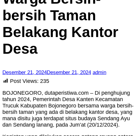
Bersih-
bersih Taman
bersih
Taman
Belakang
Belakang Kantor
Kantor
Desa
Desa
Desember 21, 2024
Desember 21, 2024
admin
Post Views:
235
BOJONEGORO, dutaperistiwa.com – Di penghujung
tahun 2024, Pemerintah Desa Kanten Kecamatan
Trucuk Kabupaten Bojonegoro bersama warga bersih-
bersih taman yang ada di belakang kantor desa, yang
mana disitu juga terdapat situs budaya Sendang Ayu
dan Sendang lanang, pada Jum’at (20/12/2024).