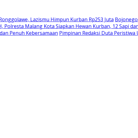
on Ronggolawe, Lazismu Himpun Kurban Rp253 Juta
Bojonegor
 H, Polresta Malang Kota Siapkan Hewan Kurban, 12 Sapi d
t dan Penuh Kebersamaan
Pimpinan Redaksi Duta Peristiwa 