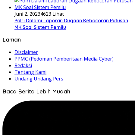
Juni 2, 2023
4623 Lihat
Polri Dalami Laporan Dugaan Kebocoran Putusan
MK Soal Sistem Pemilu
Laman
Disclaimer
PPMC (Pedoman Pemberitaan Media Cyber)
Redaksi
Tentang Kami
Undang Undang Pers
Baca Berita Lebih Mudah