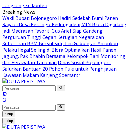
Langsung ke konten
Breaking News
Wakil Bupati Bojonegoro Hadiri Sedekah Bumi Panen
Raya di Desa Kesongo-Kedungadem
MIN Blora Digadang
Jadi Madrasah Favorit, Gus Arief Siap Gandeng
Perguruan Tinggi
Cegah Kerugian Negara dan
Kebocoran BBM Bersubsidi, Tim Gabungan Amankan
Pelaku Ilegal Selling di Blora
Optimalkan Hasil Panen
Jagung, Pak Bhabin Bersama Kelompok Tani Monitoring
dan Perawatan Tanaman
Dinas Sosial Bojonegoro
Salurkan Bantuan 20 Pohon Pule untuk Penghijauan
Kawasan Makam Kanjeng Soemantri
tutup
tutup