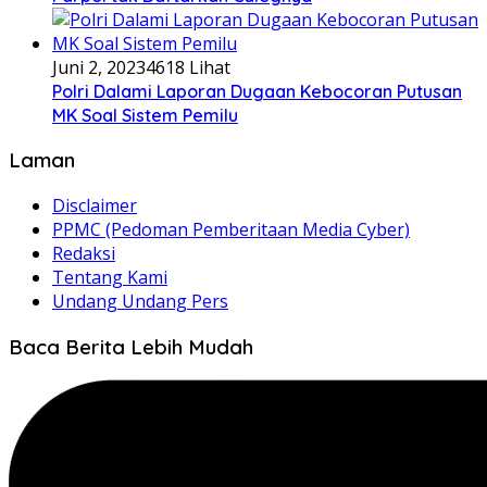
Juni 2, 2023
4618 Lihat
Polri Dalami Laporan Dugaan Kebocoran Putusan
MK Soal Sistem Pemilu
Laman
Disclaimer
PPMC (Pedoman Pemberitaan Media Cyber)
Redaksi
Tentang Kami
Undang Undang Pers
Baca Berita Lebih Mudah