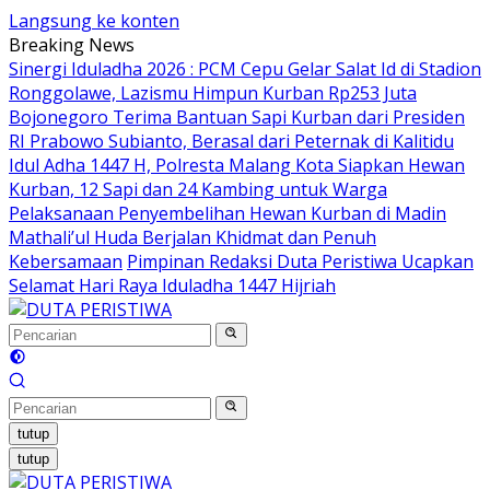
Langsung ke konten
Breaking News
Sinergi Iduladha 2026 : PCM Cepu Gelar Salat Id di Stadion
Ronggolawe, Lazismu Himpun Kurban Rp253 Juta
Bojonegoro Terima Bantuan Sapi Kurban dari Presiden
RI Prabowo Subianto, Berasal dari Peternak di Kalitidu
Idul Adha 1447 H, Polresta Malang Kota Siapkan Hewan
Kurban, 12 Sapi dan 24 Kambing untuk Warga
Pelaksanaan Penyembelihan Hewan Kurban di Madin
Mathali’ul Huda Berjalan Khidmat dan Penuh
Kebersamaan
Pimpinan Redaksi Duta Peristiwa Ucapkan
Selamat Hari Raya Iduladha 1447 Hijriah
tutup
tutup