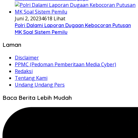
Juni 2, 2023
4618 Lihat
Polri Dalami Laporan Dugaan Kebocoran Putusan
MK Soal Sistem Pemilu
Laman
Disclaimer
PPMC (Pedoman Pemberitaan Media Cyber)
Redaksi
Tentang Kami
Undang Undang Pers
Baca Berita Lebih Mudah