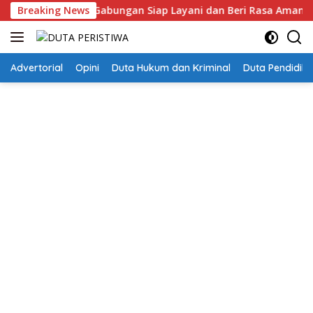
Langsung
Personel Gabungan Siap Layani dan Beri Rasa Aman Kepada Ma
Breaking News
ke
konten
Advertorial
Opini
Duta Hukum dan Kriminal
Duta Pendidika