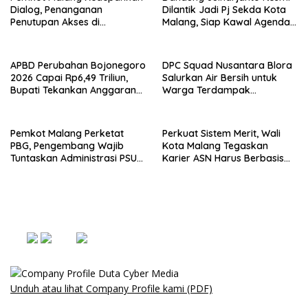
Dialog, Penanganan
Dilantik Jadi Pj Sekda Kota
Penutupan Akses di
Malang, Siap Kawal Agenda
Mojolangu Diupayakan
Strategis Pemkot
Solutif dan Berimbang
APBD Perubahan Bojonegoro
DPC Squad Nusantara Blora
2026 Capai Rp6,49 Triliun,
Salurkan Air Bersih untuk
Bupati Tekankan Anggaran
Warga Terdampak
Harus Tepat Sasaran
Kekeringan di Randublatung
Pemkot Malang Perketat
Perkuat Sistem Merit, Wali
PBG, Pengembang Wajib
Kota Malang Tegaskan
Tuntaskan Administrasi PSU
Karier ASN Harus Berbasis
Sejak Awal
Kompetensi dan Kinerja
Unduh atau lihat Company Profile kami (PDF)