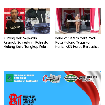
Kekeringan di Randublatung
Sejak Awal
Kurang dari Sepekan,
Perkuat Sistem Merit, Wali
Resmob Satreskrim Polresta
Kota Malang Tegaskan
Malang Kota Tangkap Pelaku
Karier ASN Harus Berbasis
Curanmor, Korban Pelajar
Kompetensi dan Kinerja
Asal Sumenep