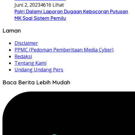
Juni 2, 2023
4616 Lihat
Polri Dalami Laporan Dugaan Kebocoran Putusan
MK Soal Sistem Pemilu
Laman
Disclaimer
PPMC (Pedoman Pemberitaan Media Cyber)
Redaksi
Tentang Kami
Undang Undang Pers
Baca Berita Lebih Mudah