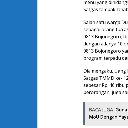
menu yang dihidang
Satgas tampak lahab
Salah satu warga Du
sebagai orang tua 
0813 Bojonegoro, Ib
dengan adanya 10 o
0813 Bojonegoro ya
program terpadu dan 
Dia mengaku, Uang 
Satgas TMMD ke- 12
sebesar Rp. 46 ribu p
perorangan, juga s
BACA JUGA
Guna 
MoU Dengan Yaya