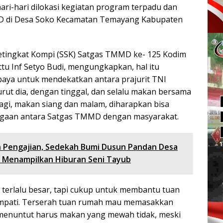
hari-hari dilokasi kegiatan program terpadu dan
MD di Desa Soko Kecamatan Temayang Kabupaten
tingkat Kompi (SSK) Satgas TMMD ke- 125 Kodim
tu Inf Setyo Budi, mengungkapkan, hal itu
paya untuk mendekatkan antara prajurit TNI
rut dia, dengan tinggal, dan selalu makan bersama
pagi, makan siang dan malam, diharapkan bisa
gaan antara Satgas TMMD dengan masyarakat.
n Pengajian, Sedekah Bumi Dusun Pandan Desa
 Menampilkan Hiburan Seni Tayub
 terlalu besar, tapi cukup untuk membantu tuan
mpati. Terserah tuan rumah mau memasakkan
k menuntut harus makan yang mewah tidak, meski