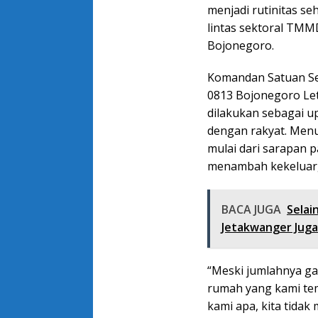
menjadi rutinitas se
lintas sektoral TM
Bojonegoro.
Komandan Satuan Se
0813 Bojonegoro Let
dilakukan sebagai u
dengan rakyat. Menu
mulai dari sarapan 
menambah kekeluar
BACA JUGA
Selai
Jetakwanger Juga
“Meski jumlahnya ga
rumah yang kami te
kami apa, kita tida