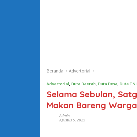
Beranda
Advertorial
Advertorial
,
Duta Daerah
,
Duta Desa
,
Duta TNI
Selama Sebulan, Sat
Makan Bareng Warga
Admin
Agustus 5, 2025