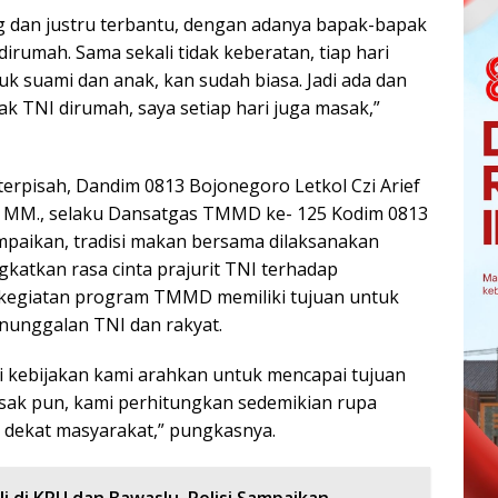
 dan justru terbantu, dengan adanya bapak-bapak
rumah. Sama sekali tidak keberatan, tiap hari
k suami dan anak, kan sudah biasa. Jadi ada dan
k TNI dirumah, saya setiap hari juga masak,”
terpisah, Dandim 0813 Bojonegoro Letkol Czi Arief
, MM., selaku Dansatgas TMMD ke- 125 Kodim 0813
paikan, tradisi makan bersama dilaksanakan
katkan rasa cinta prajurit TNI terhadap
 kegiatan program TMMD memiliki tujuan untuk
unggalan TNI dan rakyat.
si kebijakan kami arahkan untuk mencapai tujuan
sak pun, kami perhitungkan sedemikian rupa
h dekat masyarakat,” pungkasnya.