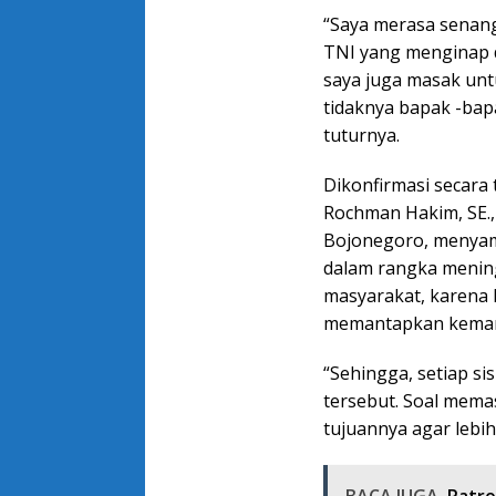
“Saya merasa senang
TNI yang menginap di
saya juga masak untu
tidaknya bapak -bapa
tuturnya.
Dikonfirmasi secara 
Rochman Hakim, SE.
Bojonegoro, menyam
dalam rangka mening
masyarakat, karena
memantapkan keman
“Sehingga, setiap si
tersebut. Soal mema
tujuannya agar lebi