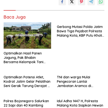
Baca Juga
Gerbong Mutasi Polda Jatim
Bawa Tiga Pejabat Polresta
Malang Kota, KBP Putu Kholis
Tekankan Disiplin, Soliditas
dan Pelayanan Humanis
Optimalkan Hasil Panen
Jagung, Pak Bhabin
Bersama Kelompok Tani
Monitoring dan Perawatan
Tanaman
Optimalkan Potensi Atlet,
TNI dan warga Mulai
Kodrat Jatim Gelar Pelatihan
Pengecoran Lantai
Seni Gerak Tarung Derajat di
Jembatan Aramco di
Kota Malang
Karanganyar Todanan
Polres Bojonegoro Salurkan
Idul Adha 1447 H, Polresta
22 Sapi dan 40 Kambing
Malang Kota Siapkan Hewan