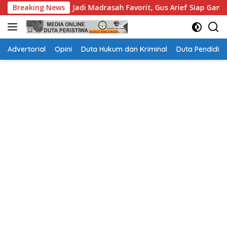
Langsung
 Madrasah Favorit, Gus Arief Siap Gandeng Perguruan Tinggi
Breaking News
ke
konten
Advertorial
Opini
Duta Hukum dan Kriminal
Duta Pendidika