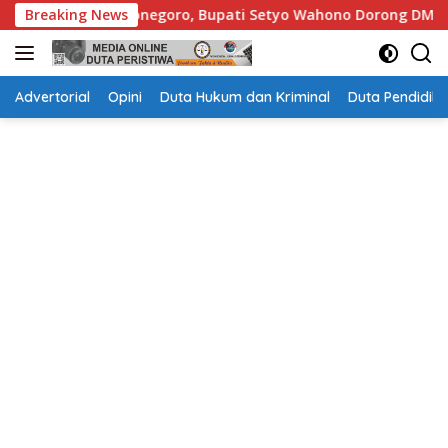
Langsung
negoro, Bupati Setyo Wahono Dorong DMI Aktif Membangun Keh
Breaking News
ke
konten
Advertorial
Opini
Duta Hukum dan Kriminal
Duta Pendidika