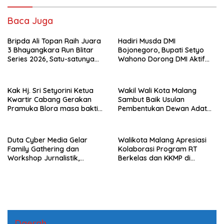
Baca Juga
Bripda Ali Topan Raih Juara
Hadiri Musda DMI
3 Bhayangkara Run Blitar
Bojonegoro, Bupati Setyo
Series 2026, Satu-satunya
Wahono Dorong DMI Aktif
Anggota Polri Naik Podium
Membangun Kehidupan
Masyarakat Religius
Kak Hj. Sri Setyorini Ketua
Wakil Wali Kota Malang
Kwartir Cabang Gerakan
Sambut Baik Usulan
Pramuka Blora masa bakti
Pembentukan Dewan Adat
2026–2031
Tunggulwulung Saat Grebek
Suro
Duta Cyber Media Gelar
Walikota Malang Apresiasi
Family Gathering dan
Kolaborasi Program RT
Workshop Jurnalistik,
Berkelas dan KKMP di
Refleksi Satu Tahun
Tulusrejo
Perjalanan Media Digital
Daerah