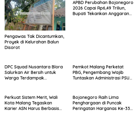
APBD Perubahan Bojonegoro
2026 Capai Rp6,49 Triliun,
Bupati Tekankan Anggaran
Harus Tepat Sasaran
Pengawas Tak Dicantumkan,
Proyek di Kelurahan Balun
Disorot
DPC Squad Nusantara Blora
Pemkot Malang Perketat
Salurkan Air Bersih untuk
PBG, Pengembang Wajib
Warga Terdampak
Tuntaskan Administrasi PSU
Kekeringan di Randublatung
Sejak Awal
Perkuat Sistem Merit, Wali
Bojonegoro Raih Lima
Kota Malang Tegaskan
Penghargaan di Puncak
Karier ASN Harus Berbasis
Peringatan Harganas Ke-33
Kompetensi dan Kinerja
Provinsi Jawa Timur