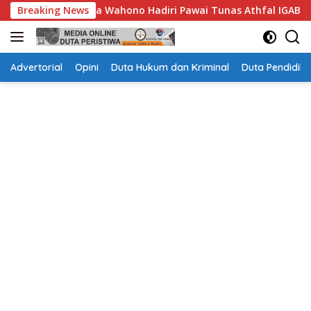
Langsung
Hadiri Pawai Tunas Athfal IGABA, Tanamkan Kebersamaan
Breaking News
ke
konten
Advertorial
Opini
Duta Hukum dan Kriminal
Duta Pendidika