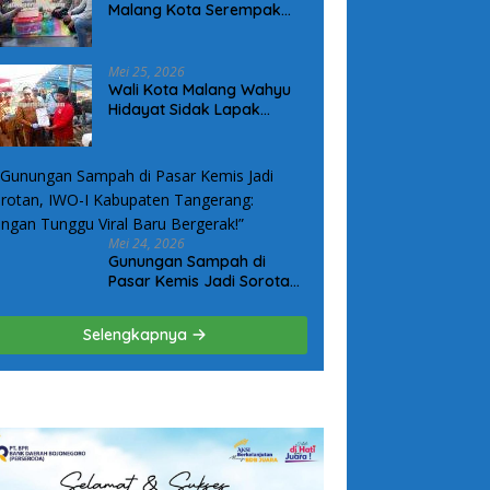
Malang Kota Serempak
Sambang Wujudkan
Komitmen Kepedulian
Kepada Keluarga Korban
Mei 25, 2026
Kanjuruhan
Wali Kota Malang Wahyu
Hidayat Sidak Lapak
Hewan Kurban, Pastikan
Ternak Sehat dan Layak
Konsumsi
Mei 24, 2026
Gunungan Sampah di
Pasar Kemis Jadi Sorotan,
IWO-I Kabupaten
Tangerang: “Jangan
Selengkapnya
Tunggu Viral Baru
Bergerak!”