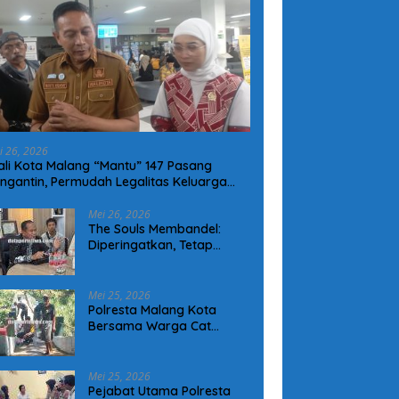
i 26, 2026
li Kota Malang “Mantu” 147 Pasang
ngantin, Permudah Legalitas Keluarga
arga Kurang Mampu
Mei 26, 2026
The Souls Membandel:
Diperingatkan, Tetap
Operasional Tanpa
Mengindahkan Aturan
Mei 25, 2026
Polresta Malang Kota
Bersama Warga Cat
Jembatan Merah Putih
Presisi, Perkuat Sinergi dan
Kamtibmas
Mei 25, 2026
Pejabat Utama Polresta