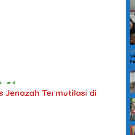
Me
Wa
Pe
W
Nasional
s Jenazah Termutilasi di