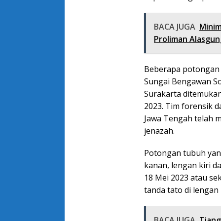
BACA JUGA
Minim
Proliman Alasgun
Beberapa potongan t
Sungai Bengawan So
Surakarta ditemukan
2023. Tim forensik 
Jawa Tengah telah 
jenazah.
Potongan tubuh yang
kanan, lengan kiri d
18 Mei 2023 atau se
tanda tato di lenga
BACA JUGA
Tiang 