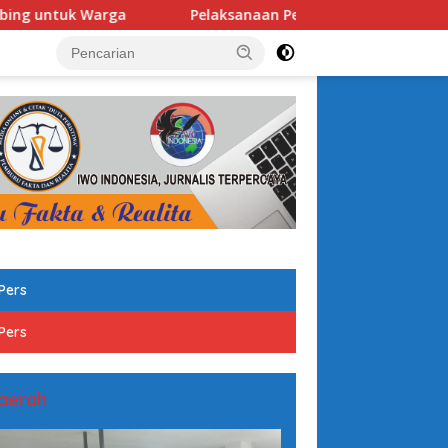
Pelaksanaan Penyembelihan Hewan Kurban di Madin M
tutup
Pers
Pers
aerah