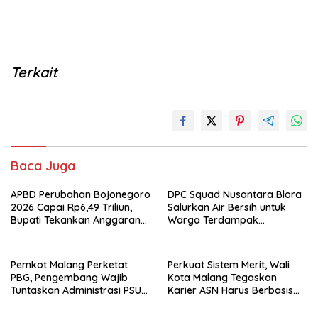
Terkait
Baca Juga
APBD Perubahan Bojonegoro
DPC Squad Nusantara Blora
2026 Capai Rp6,49 Triliun,
Salurkan Air Bersih untuk
Bupati Tekankan Anggaran
Warga Terdampak
Harus Tepat Sasaran
Kekeringan di Randublatung
Pemkot Malang Perketat
Perkuat Sistem Merit, Wali
PBG, Pengembang Wajib
Kota Malang Tegaskan
Tuntaskan Administrasi PSU
Karier ASN Harus Berbasis
Sejak Awal
Kompetensi dan Kinerja