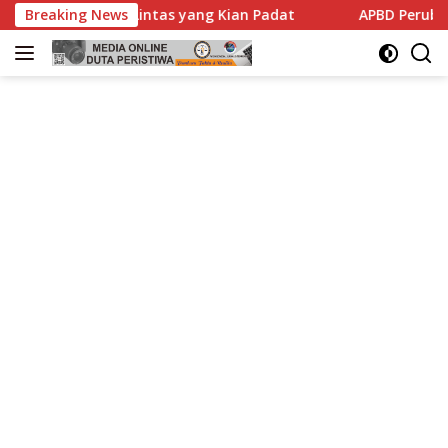
Langsung
Lalu Lintas yang Kian Padat
Breaking News
APBD Perubahan Bojonegor
ke
konten