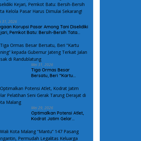
i 31, 2026
gaan Korupsi Pasar Among Tani Diselidiki
jari, Pemkot Batu: Bersih-Bersih Tata
lola Pasar Harus Dimulai Sekarang!
Mei 31, 2026
Tiga Ormas Besar
Bersatu, Beri “Kartu
Kuning” kepada Gubernur
Jateng Terkait Jalan
Rusak di Randublatung
Mei 29, 2026
Optimalkan Potensi Atlet,
Kodrat Jatim Gelar
Pelatihan Seni Gerak
Tarung Derajat di Kota
Malang