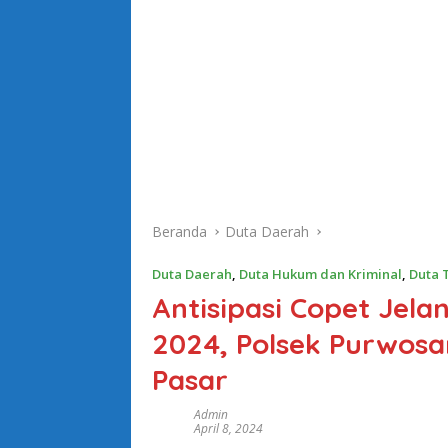
Beranda
Duta Daerah
Duta Daerah
,
Duta Hukum dan Kriminal
,
Duta T
Antisipasi Copet Jela
2024, Polsek Purwosar
Pasar
Admin
April 8, 2024