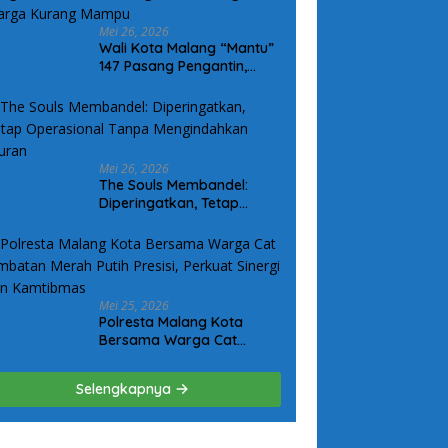
Mei 26, 2026
Wali Kota Malang “Mantu”
147 Pasang Pengantin,
Permudah Legalitas
Keluarga Warga Kurang
Mampu
Mei 26, 2026
The Souls Membandel:
Diperingatkan, Tetap
Operasional Tanpa
Mengindahkan Aturan
Mei 25, 2026
Polresta Malang Kota
Bersama Warga Cat
Jembatan Merah Putih
Presisi, Perkuat Sinergi dan
Selengkapnya
Kamtibmas