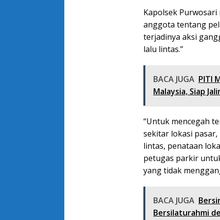
Kapolsek Purwosari
anggota tentang pel
terjadinya aksi ga
lalu lintas.”
BACA JUGA
PITI 
Malaysia, Siap Ja
“Untuk mencegah terj
sekitar lokasi pasar
lintas, penataan lo
petugas parkir untu
yang tidak menggangg
BACA JUGA
Bersi
Bersilaturahmi 