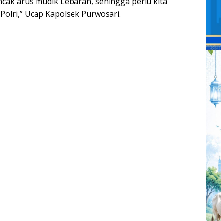
ak arus mudik Lebaran, sehingga perlu kita
Polri,” Ucap Kapolsek Purwosari.