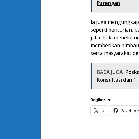
Parengan
Ia juga mengungkapk
seperti pencurian, p
jalan kaki menelusur
memberikan himbau
serta masyarakat pe
BACA JUGA
Posk
Konsultasi dan 1
Bagikan ini:
X
Faceboo