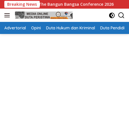
Langsung
gun Bangsa Conference 2026
Breaking News
Pengawas Tak Dicantumkan
ke
konten
Advertorial
Opini
Duta Hukum dan Kriminal
Duta Pendidika