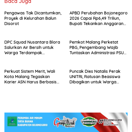
Baca Juga
Pengawas Tak Dicantumkan,
APBD Perubahan Bojonegoro
Proyek di Kelurahan Balun
2026 Capai Rp6,49 Triliun,
Disorot
Bupati Tekankan Anggaran
Harus Tepat Sasaran
DPC Squad Nusantara Blora
Pemkot Malang Perketat
Salurkan Air Bersih untuk
PBG, Pengembang Wajib
Warga Terdampak
Tuntaskan Administrasi PSU
Kekeringan di Randublatung
Sejak Awal
Perkuat Sistem Merit, Wali
Puncak Dies Natalis Perak
Kota Malang Tegaskan
UNITRI, Ratusan Beasiswa
Karier ASN Harus Berbasis
Dibagikan untuk Warga
Kompetensi dan Kinerja
Sekitar