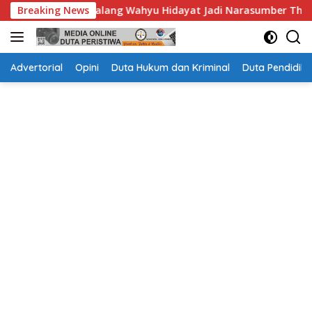
Langsung
hyu Hidayat Jadi Narasumber The Bangun Bangsa Conference 2
Breaking News
ke
konten
Advertorial
Opini
Duta Hukum dan Kriminal
Duta Pendidika