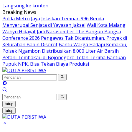
Langsung ke konten
Breaking News
Polda Metro Jaya Jelaskan Temuan 996 Benda
Menyerupai Senjata di Yayasan Jaksel
Wali Kota Malang
Wahyu Hidayat Jadi Narasumber The Bangun Bangsa
Conference 2026
Pengawas Tak Dicantumkan, Proyek di
Kelurahan Balun Disorot
Bantu Warga Hadapi Kemarau,
Polsek Ngambon Distribusikan 8.000 Liter Air Bersih
Petani Tembakau di Bojonegoro Telah Terima Bantuan
Pupuk NPK, Bisa Tekan Biaya Produksi
tutup
tutup