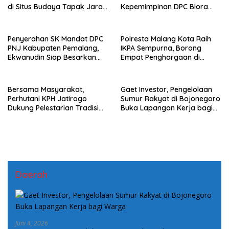
di Situs Budaya Tapak Jaran,
Kepemimpinan DPC Blora
Lestarikan Warisan Leluhur
Dimediasi Demi Jaga
Soliditas Organisasi
Penyerahan SK Mandat DPC
Polresta Malang Kota Raih
PNJ Kabupaten Pemalang,
IKPA Sempurna, Borong
Ekwanudin Siap Besarkan
Empat Penghargaan di
Organisasi
Rakernis Keuangan Polda
Jatim 2026
Bersama Masyarakat,
Gaet Investor, Pengelolaan
Perhutani KPH Jatirogo
Sumur Rakyat di Bojonegoro
Dukung Pelestarian Tradisi
Buka Lapangan Kerja bagi
Sedekah Bumi di Desa Bate
Warga
Daerah
Juni 4, 2026