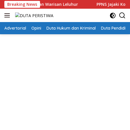
Langsung
estarikan Warisan Leluhur
Breaking News
PPNS Jajaki Kolaborasi Pe
ke
konten
Advertorial
Opini
Duta Hukum dan Kriminal
Duta Pendidika