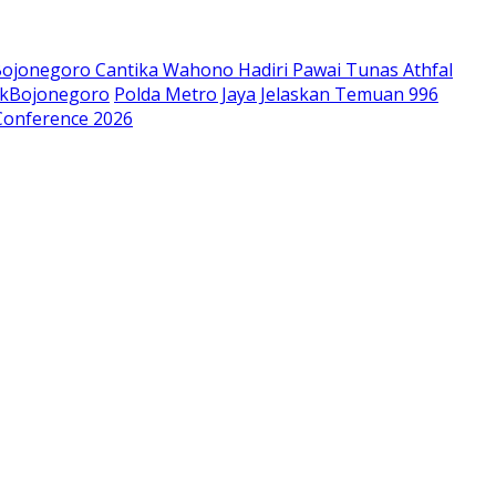
jonegoro Cantika Wahono Hadiri Pawai Tunas Athfal
okBojonegoro
Polda Metro Jaya Jelaskan Temuan 996
Conference 2026