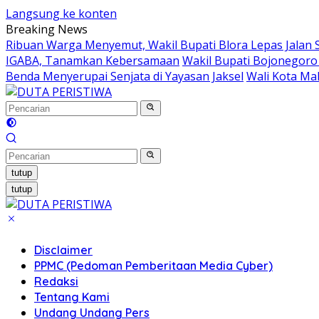
Langsung ke konten
Breaking News
Ribuan Warga Menyemut, Wakil Bupati Blora Lepas Jalan 
IGABA, Tanamkan Kebersamaan
Wakil Bupati Bojonegoro
Benda Menyerupai Senjata di Yayasan Jaksel
Wali Kota Ma
tutup
tutup
Disclaimer
PPMC (Pedoman Pemberitaan Media Cyber)
Redaksi
Tentang Kami
Undang Undang Pers