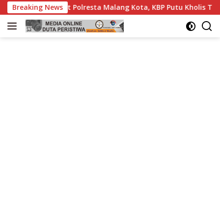
Langsung
sta Malang Kota, KBP Putu Kholis Tekankan Disiplin, Soliditas
Breaking News
ke
konten