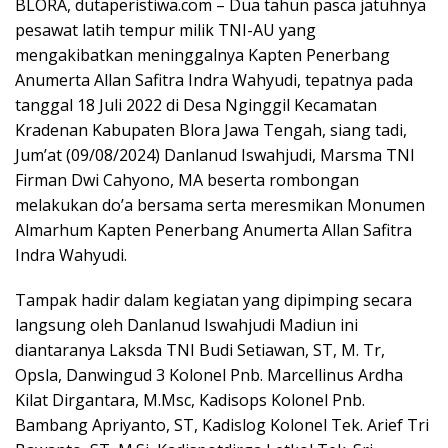
BLORA, dutaperistiwa.com – Dua tahun pasca jatuhnya
pesawat latih tempur milik TNI-AU yang
mengakibatkan meninggalnya Kapten Penerbang
Anumerta Allan Safitra Indra Wahyudi, tepatnya pada
tanggal 18 Juli 2022 di Desa Nginggil Kecamatan
Kradenan Kabupaten Blora Jawa Tengah, siang tadi,
Jum’at (09/08/2024) Danlanud Iswahjudi, Marsma TNI
Firman Dwi Cahyono, MA beserta rombongan
melakukan do’a bersama serta meresmikan Monumen
Almarhum Kapten Penerbang Anumerta Allan Safitra
Indra Wahyudi.
Tampak hadir dalam kegiatan yang dipimping secara
langsung oleh Danlanud Iswahjudi Madiun ini
diantaranya Laksda TNI Budi Setiawan, ST, M. Tr,
Opsla, Danwingud 3 Kolonel Pnb. Marcellinus Ardha
Kilat Dirgantara, M.Msc, Kadisops Kolonel Pnb.
Bambang Apriyanto, ST, Kadislog Kolonel Tek. Arief Tri