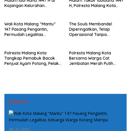
Malam Idul Adha 1447 H di
Malam Takbir Iduladha 1447
Kajangan Kelurahan
H, Polresta Malang Kota
Sonorejo Blora
Kerahkan 400 Personel
Gabungan Jaga
Kondusivitas
Wali Kota Malang “Mantu”
The Souls Membandel:
147 Pasang Pengantin,
Diperingatkan, Tetap
Permudah Legalitas
Operasional Tanpa
Keluarga Warga Kurang
Mengindahkan Aturan
Mampu
Polresta Malang Kota
Polresta Malang Kota
Tangkap Pemabuk Bacok
Bersama Warga Cat
Penjual Ayam Potong, Pelaku
Jembatan Merah Putih
Residivis Dengan Kasus Yang
Presisi, Perkuat Sinergi dan
Sama
Kamtibmas
Daerah
Mei 26, 2026