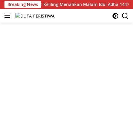
Langsung
Takbir Keliling Meriahkan Malam Idul Adha 1447 H di Kajangan
Breaking News
ke
konten