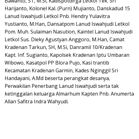
Bawanto, ST, M.Si, Kadispotdirga Letkol Tek. Sri
Harijanto, Kolonel Kal. (Purn) Mujianto, Danskadud 15
Lanud Iswahjudi Letkol Pnb. Hendry Yulavitra
Yustianto, M.Han, Dansatpom Lanud Iswahjudi Letkol
Pom. Muh. Sulaiman Nasution, Kaintel Lanud Iswahjudi
Letkol Sus. Dieky Agustyan Anggoro, M.Han, Camat
Kradenan Tarkun, SH, M.Si, Danramil 10/Kradenan
Kapt. Inf. Sugianto, Kapolsek Kradenan Iptu Umbaran
Wibowo, Kasatpol PP Blora Pujo, Kasi trantib
Kecamatan Kradenan Garmin, Kades Nginggil Sri
Handayani, A.Md beserta perangkat desanya,
Perwakilan Penerbang Lanud Iswahjudi serta tak
ketinggalan keluarga Almarhum Kapten Pnb. Anumerta
Allan Safitra Indra Wahyudi.