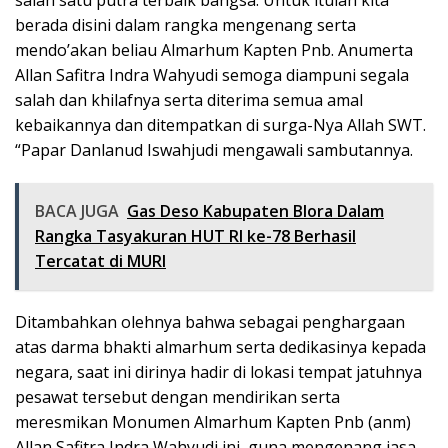
salah satu putra terbaik bangsa. Untuk itulah kita
berada disini dalam rangka mengenang serta
mendo’akan beliau Almarhum Kapten Pnb. Anumerta
Allan Safitra Indra Wahyudi semoga diampuni segala
salah dan khilafnya serta diterima semua amal
kebaikannya dan ditempatkan di surga-Nya Allah SWT.
“Papar Danlanud Iswahjudi mengawali sambutannya.
BACA JUGA
Gas Deso Kabupaten Blora Dalam
Rangka Tasyakuran HUT RI ke-78 Berhasil
Tercatat di MURI
Ditambahkan olehnya bahwa sebagai penghargaan
atas darma bhakti almarhum serta dedikasinya kepada
negara, saat ini dirinya hadir di lokasi tempat jatuhnya
pesawat tersebut dengan mendirikan serta
meresmikan Monumen Almarhum Kapten Pnb (anm)
Allan Safitra Indra Wahyudi ini, guna mengenang jasa-