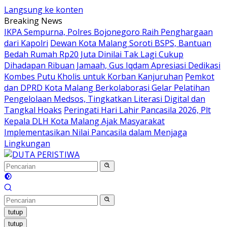
Langsung ke konten
Breaking News
IKPA Sempurna, Polres Bojonegoro Raih Penghargaan
dari Kapolri
Dewan Kota Malang Soroti BSPS, Bantuan
Bedah Rumah Rp20 Juta Dinilai Tak Lagi Cukup
Dihadapan Ribuan Jamaah, Gus Iqdam Apresiasi Dedikasi
Kombes Putu Kholis untuk Korban Kanjuruhan
Pemkot
dan DPRD Kota Malang Berkolaborasi Gelar Pelatihan
Pengelolaan Medsos, Tingkatkan Literasi Digital dan
Tangkal Hoaks
Peringati Hari Lahir Pancasila 2026, Plt
Kepala DLH Kota Malang Ajak Masyarakat
Implementasikan Nilai Pancasila dalam Menjaga
Lingkungan
tutup
tutup