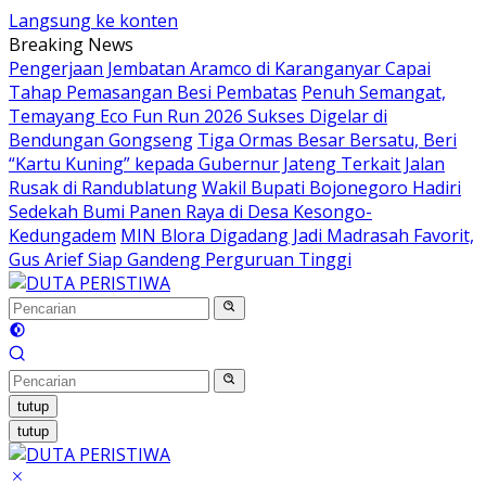
Langsung ke konten
Breaking News
Pengerjaan Jembatan Aramco di Karanganyar Capai
Tahap Pemasangan Besi Pembatas
Penuh Semangat,
Temayang Eco Fun Run 2026 Sukses Digelar di
Bendungan Gongseng
Tiga Ormas Besar Bersatu, Beri
“Kartu Kuning” kepada Gubernur Jateng Terkait Jalan
Rusak di Randublatung
Wakil Bupati Bojonegoro Hadiri
Sedekah Bumi Panen Raya di Desa Kesongo-
Kedungadem
MIN Blora Digadang Jadi Madrasah Favorit,
Gus Arief Siap Gandeng Perguruan Tinggi
tutup
tutup