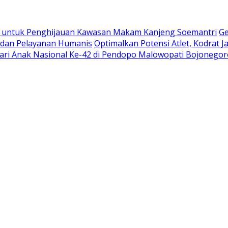
le untuk Penghijauan Kawasan Makam Kanjeng Soemantri
Ge
as dan Pelayanan Humanis
Optimalkan Potensi Atlet, Kodrat J
 Hari Anak Nasional Ke-42 di Pendopo Malowopati Bojonego