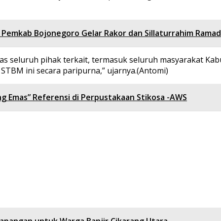
Pemkab Bojonegoro Gelar Rakor dan Sillaturrahim Ramad
itas seluruh pihak terkait, termasuk seluruh masyarakat Ka
STBM ini secara paripurna,” ujarnya.(Antomi)
ng Emas” Referensi di Perpustakaan Stikosa -AWS
Lapangan untuk Warga Banjir Cikarang Utara