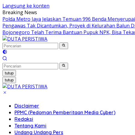
Langsung ke konten
Breaking News
Polda Metro Jaya Jelaskan Temuan 996 Benda Menyerupai S
Pengawas Tak Dicantumkan, Proyek di Kelurahan Balun D
Bojonegoro Telah Terima Bantuan Pupuk NPK, Bisa Tekan
tutup
tutup
Disclaimer
PPMC (Pedoman Pemberitaan Media Cyber)
Redaksi
Tentang Kami
Undang Undang Pers