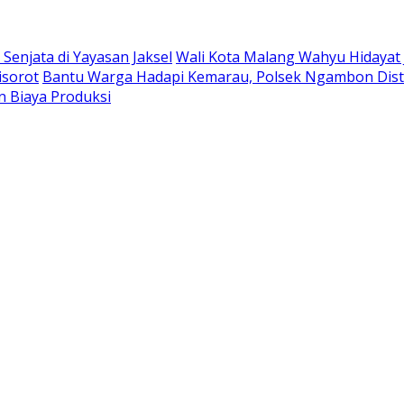
enjata di Yayasan Jaksel
Wali Kota Malang Wahyu Hidayat
isorot
Bantu Warga Hadapi Kemarau, Polsek Ngambon Distrib
 Biaya Produksi