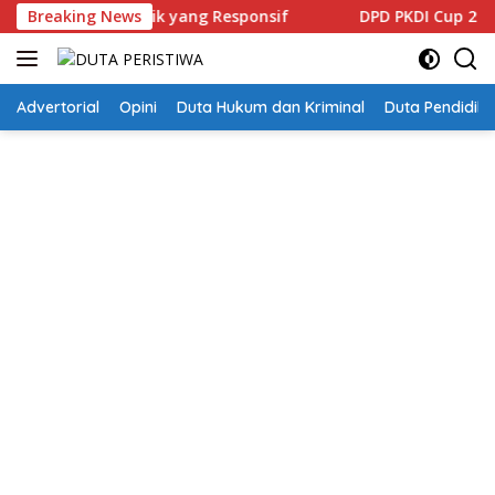
Langsung
anan Publik yang Responsif
Breaking News
DPD PKDI Cup 2 Jatim Dige
ke
konten
Advertorial
Opini
Duta Hukum dan Kriminal
Duta Pendidika