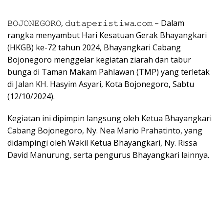
𝙱𝙾𝙹𝙾𝙽𝙴𝙶𝙾𝚁𝙾, 𝚍𝚞𝚝𝚊𝚙𝚎𝚛𝚒𝚜𝚝𝚒𝚠𝚊.𝚌𝚘𝚖 – Dalam
rangka menyambut Hari Kesatuan Gerak Bhayangkari
(HKGB) ke-72 tahun 2024, Bhayangkari Cabang
Bojonegoro menggelar kegiatan ziarah dan tabur
bunga di Taman Makam Pahlawan (TMP) yang terletak
di Jalan KH. Hasyim Asyari, Kota Bojonegoro, Sabtu
(12/10/2024).
Kegiatan ini dipimpin langsung oleh Ketua Bhayangkari
Cabang Bojonegoro, Ny. Nea Mario Prahatinto, yang
didampingi oleh Wakil Ketua Bhayangkari, Ny. Rissa
David Manurung, serta pengurus Bhayangkari lainnya.