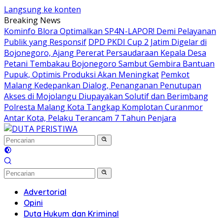
Langsung ke konten
Breaking News
Kominfo Blora Optimalkan SP4N-LAPOR! Demi Pelayanan
Publik yang Responsif
DPD PKDI Cup 2 Jatim Digelar di
Bojonegoro, Ajang Pererat Persaudaraan Kepala Desa
Petani Tembakau Bojonegoro Sambut Gembira Bantuan
Pupuk, Optimis Produksi Akan Meningkat
Pemkot
Malang Kedepankan Dialog, Penanganan Penutupan
Akses di Mojolangu Diupayakan Solutif dan Berimbang
Polresta Malang Kota Tangkap Komplotan Curanmor
Antar Kota, Pelaku Terancam 7 Tahun Penjara
Advertorial
Opini
Duta Hukum dan Kriminal