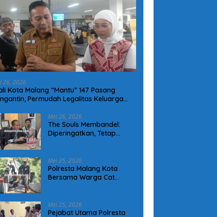
i 26, 2026
li Kota Malang “Mantu” 147 Pasang
ngantin, Permudah Legalitas Keluarga
arga Kurang Mampu
Mei 26, 2026
The Souls Membandel:
Diperingatkan, Tetap
Operasional Tanpa
Mengindahkan Aturan
Mei 25, 2026
Polresta Malang Kota
Bersama Warga Cat
Jembatan Merah Putih
Presisi, Perkuat Sinergi dan
Kamtibmas
Mei 25, 2026
Pejabat Utama Polresta