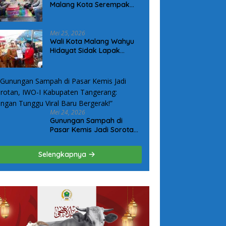
Malang Kota Serempak
Sambang Wujudkan
Komitmen Kepedulian
Kepada Keluarga Korban
Mei 25, 2026
Kanjuruhan
Wali Kota Malang Wahyu
Hidayat Sidak Lapak
Hewan Kurban, Pastikan
Ternak Sehat dan Layak
Konsumsi
Mei 24, 2026
Gunungan Sampah di
Pasar Kemis Jadi Sorotan,
IWO-I Kabupaten
Tangerang: “Jangan
Selengkapnya
Tunggu Viral Baru
Bergerak!”