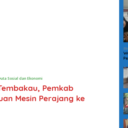
Me
Wa
Pe
W
uta Sosial dan Ekonomi
 Tembakau, Pemkab
uan Mesin Perajang ke