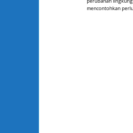
perubahan lingkunga
mencontohkan perlun