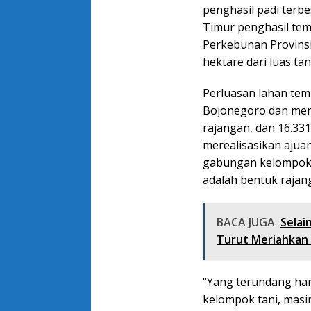
penghasil padi terbe
Timur penghasil temb
Perkebunan Provinsi
hektare dari luas ta
Perluasan lahan tem
Bojonegoro dan men
rajangan, dan 16.33
merealisasikan ajua
gabungan kelompok 
adalah bentuk rajan
BACA JUGA
Selai
Turut Meriahkan
“Yang terundang har
kelompok tani, masi