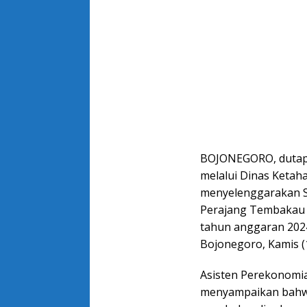
BOJONEGORO, dutape
melalui Dinas Ketah
menyelenggarakan So
Perajang Tembakau 
tahun anggaran 2024
Bojonegoro, Kamis (
Asisten Perekonomi
menyampaikan bahwa