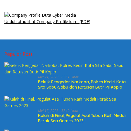
Unduh atau lihat Company Profile kami (PDF)
Popular Post
Mei 21, 2023
6361 Lihat
Bekuk Pengedar Narkoba, Polres Kediri Kota
Sita Sabu-Sabu dan Ratusan Butir Pil Koplo
Mei 17, 2023
5849 Lihat
Kalah di Final, Pegulat Asal Tuban Raih Medali
Perak Sea Games 2023