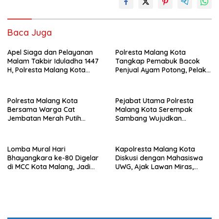
Baca Juga
Apel Siaga dan Pelayanan
Polresta Malang Kota
Malam Takbir Iduladha 1447
Tangkap Pemabuk Bacok
H, Polresta Malang Kota
Penjual Ayam Potong, Pelaku
Kerahkan 400 Personel
Residivis Dengan Kasus Yang
Gabungan Jaga
Sama
Kondusivitas
Polresta Malang Kota
Pejabat Utama Polresta
Bersama Warga Cat
Malang Kota Serempak
Jembatan Merah Putih
Sambang Wujudkan
Presisi, Perkuat Sinergi dan
Komitmen Kepedulian
Kamtibmas
Kepada Keluarga Korban
Kanjuruhan
Lomba Mural Hari
Kapolresta Malang Kota
Bhayangkara ke-80 Digelar
Diskusi dengan Mahasiswa
di MCC Kota Malang, Jadi
UWG, Ajak Lawan Miras,
Wadah Kreativitas Seniman
Narkoba, dan Penipuan
Muda
Online