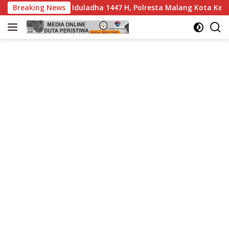
Langsung
ladha 1447 H, Polresta Malang Kota Kerahkan 400 Personel Ga
Breaking News
ke
konten