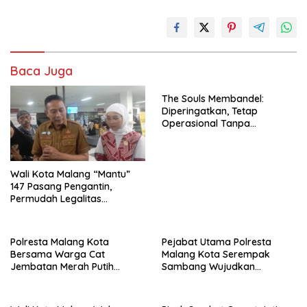
Baca Juga
The Souls Membandel:
Diperingatkan, Tetap
Operasional Tanpa
Mengindahkan Aturan
Wali Kota Malang “Mantu”
147 Pasang Pengantin,
Permudah Legalitas
Keluarga Warga Kurang
Mampu
Polresta Malang Kota
Pejabat Utama Polresta
Bersama Warga Cat
Malang Kota Serempak
Jembatan Merah Putih
Sambang Wujudkan
Presisi, Perkuat Sinergi dan
Komitmen Kepedulian
Kamtibmas
Kepada Keluarga Korban
Kanjuruhan