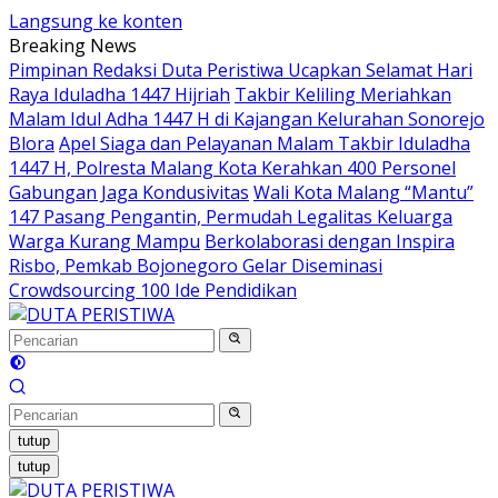
Langsung ke konten
Breaking News
Pimpinan Redaksi Duta Peristiwa Ucapkan Selamat Hari
Raya Iduladha 1447 Hijriah
Takbir Keliling Meriahkan
Malam Idul Adha 1447 H di Kajangan Kelurahan Sonorejo
Blora
Apel Siaga dan Pelayanan Malam Takbir Iduladha
1447 H, Polresta Malang Kota Kerahkan 400 Personel
Gabungan Jaga Kondusivitas
Wali Kota Malang “Mantu”
147 Pasang Pengantin, Permudah Legalitas Keluarga
Warga Kurang Mampu
Berkolaborasi dengan Inspira
Risbo, Pemkab Bojonegoro Gelar Diseminasi
Crowdsourcing 100 Ide Pendidikan
tutup
tutup