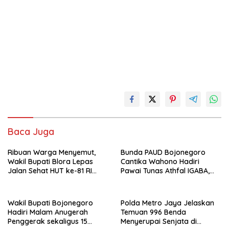
Baca Juga
Ribuan Warga Menyemut,
Bunda PAUD Bojonegoro
Wakil Bupati Blora Lepas
Cantika Wahono Hadiri
Jalan Sehat HUT ke-81 RI
Pawai Tunas Athfal IGABA,
Berhadiah Sepeda Motor
Tanamkan Kebersamaan
Wakil Bupati Bojonegoro
Polda Metro Jaya Jelaskan
Hadiri Malam Anugerah
Temuan 996 Benda
Penggerak sekaligus 15
Menyerupai Senjata di