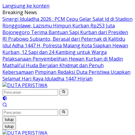
Langsung ke konten
Breaking News
Sinergi Iduladha 2026 : PCM Cepu Gelar Salat Id di Stadion
Ronggolawe, Lazismu Himpun Kurban Rp253 Juta
Bojonegoro Terima Bantuan Sapi Kurban dari Presiden
RI Prabowo Subianto, Berasal dari Peternak di Kalitidu
Idul Adha 1447 H, Polresta Malang Kota Siapkan Hewan
Kurban, 12 Sapi dan 24 Kambing untuk Warga
Pelaksanaan Penyembelihan Hewan Kurban di Madin
Mathali’ul Huda Berjalan Khidmat dan Penuh
Kebersamaan
Pimpinan Redaksi Duta Peristiwa Ucapkan
Selamat Hari Raya Iduladha 1447 Hijriah
tutup
tutup