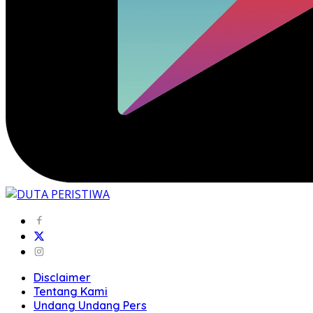
Disclaimer
Tentang Kami
Undang Undang Pers