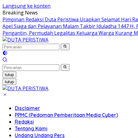
Langsung ke konten
Breaking News
Pimpinan Redaksi Duta Peristiwa Ucapkan Selamat Hari Ray
Apel Siaga dan Pelayanan Malam Takbir Iduladha 1447 H,
Pengantin, Permudah Legalitas Keluarga Warga Kurang
tutup
tutup
Disclaimer
PPMC (Pedoman Pemberitaan Media Cyber)
Redaksi
Tentang Kami
Undang Undang Pers